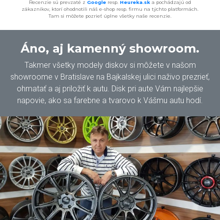
Recenzie sú prevzaté z
Google
resp.
Heureka.sk
a pochádzajú od
zákazníkov, ktorí ohodnotili náš e-shop resp. firmu na týchto platformách.
Tam si môžete pozrieť úplne všetky naše recenzie.
Áno, aj kamenný showroom.
Takmer všetky modely diskov si môžete v našom
showroome v Bratislave na Bajkalskej ulici naživo prezrieť,
ohmatať a aj priložiť k autu. Disk pri aute Vám najlepšie
napovie, ako sa farebne a tvarovo k Vášmu autu hodí.