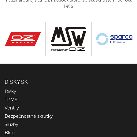
medzinárodnej sieti "OZ Paddock Store" so skúsenosťami od roku
1996.
DISKY.SK
Disky
TPMS
Ventily
Bezpečnostné skrutky
Služby
Blog