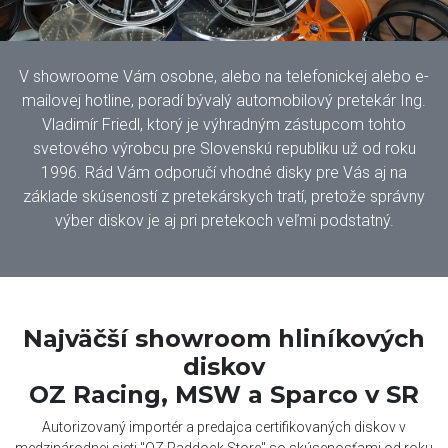
V showroome Vám osobne, alebo na telefonickej alebo e-
mailovej hotline, poradí bývalý automobilový pretekár Ing.
Vladimír Friedl, ktorý je výhradným zástupcom tohto
svetového výrobcu pre Slovenskú republiku už od roku
1996. Rád Vám odporučí vhodné disky pre Vás aj na
základe skúseností z pretekárskych tratí, pretože správny
výber diskov je aj pri pretekoch veľmi podstatný.
Najväčší showroom hliníkových
diskov
OZ Racing, MSW a Sparco v SR
Autorizovaný importér a predajca certifikovaných diskov v