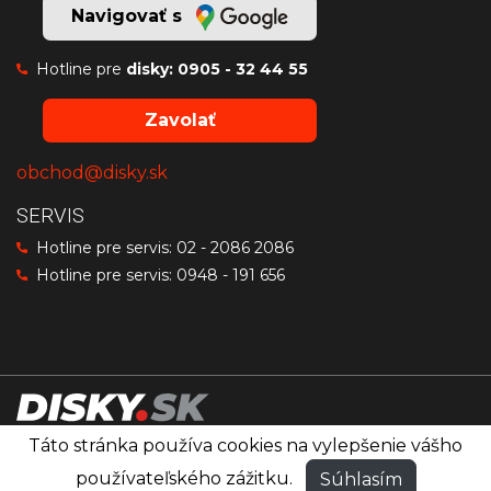
Navigovať s
Hotline pre
disky:
0905 - 32 44 55
Zavolať
obchod@disky.sk
SERVIS
Hotline pre servis:
02 - 2086 2086
Hotline pre servis:
0948 - 191 656
Táto stránka používa cookies na vylepšenie vášho
Disky značiek OZ Racing, MSW a Sparco
®
používateľského zážitku.
Súhlasím
© PRO RACING
Všetky práva vyhradené.