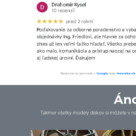
Recenzie sú prevzaté z
Google
resp.
Heureka.sk
Áno
Takmer všetky modely diskov si môžete v našo