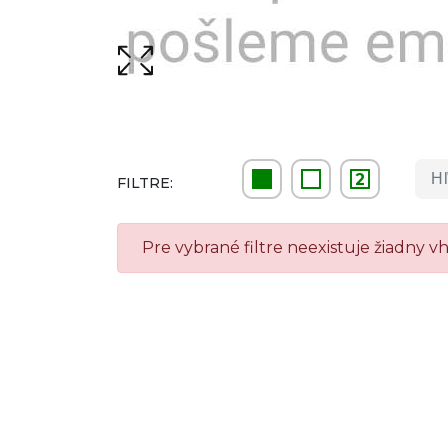
2
FILTRE:
Pre vybrané filtre neexistuje žiadny 