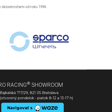
so skúsenosťami od roku 1996.
®
RO RACING
SHOWROOM
Bajkalská 717/29, 821 05 Bratislava
(otvorený pondelok - piatok 8-12 a 13-17 h)
Navigovať s