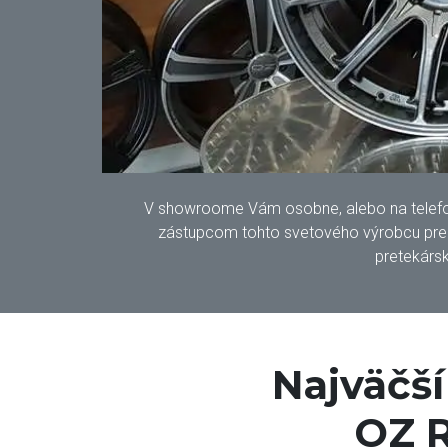
V showroome Vám osobne, alebo na telefonic
zástupcom tohto svetového výrobcu pre S
pretekársk
Najväčš
OZ R