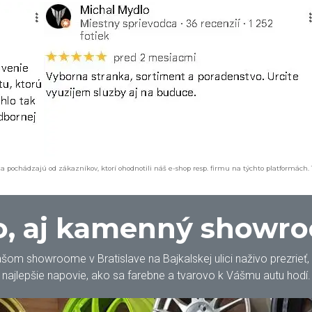
a pochádzajú od zákazníkov, ktorí ohodnotili náš e-shop resp. firmu na týchto platformách.
, aj kamenný showr
m showroome v Bratislave na Bajkalskej ulici naživo prezrieť, oh
najlepšie napovie, ako sa farebne a tvarovo k Vášmu autu hodí.