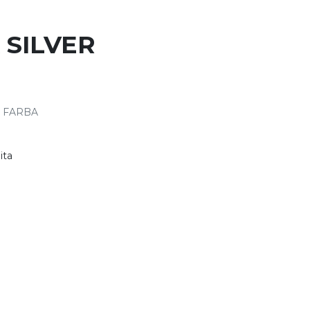
SILVER
D
 FARBA
ita