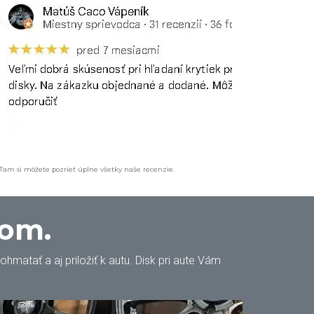
 Tam si môžete pozrieť úplne všetky naše recenzie.
oom.
matať a aj priložiť k autu. Disk pri aute Vám