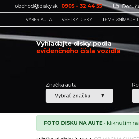
obchod@disky.sk
0905 - 32 44 55
Doruče
VÝBER AUTA
VŠETKY DISKY
TPMS SNÍMAČE 
Vyhľadajte disky podľa
evidenčného čísla vozidla
Značka auta
Ro
FOTO DISKU NA AUTE
- kliknutím na