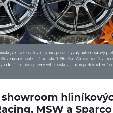
kej alebo e-mailovej hotline, poradí bývalý automobilový pretek
lovenskú republiku už od roku 1996. Rád Vám odporučí vhodné 
ych tratí, pretože správny výber diskov je aj pri pretekoch veľmi
í showroom hliníkovýc
acing, MSW a Sparco