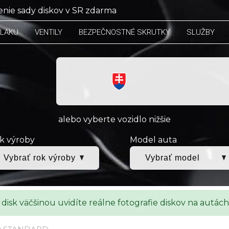
nie sady diskov v SR zdarma
TLAKU
VENTILY
BEZPEČNOSTNÉ SKRUTKY
SLUŽBY
alebo vyberte vozidlo nižšie
k výroby
Model auta
 disk väčšinou uvidíte reálne fotografie diskov na autách