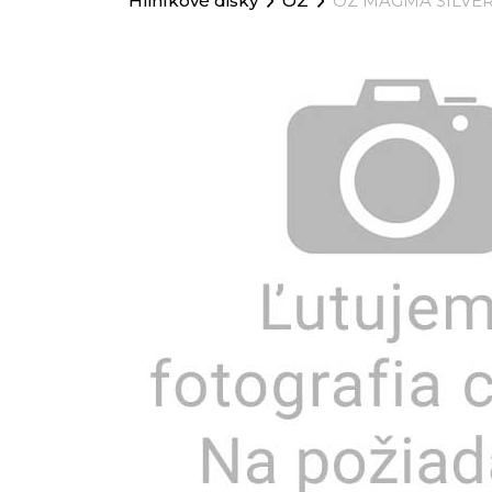
Hliníkové disky
OZ
OZ MAGMA SILVE