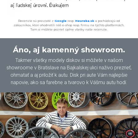
Recenzie sú prevzaté z
Google
resp.
Heureka.sk
a pochádzajú od
zákazníkov, ktorí ohodnotili náš e-shop resp. firmu na týchto platformách.
Tam si môžete pozrieť úplne všetky naše recenzie.
Áno, aj kamenný showroom.
Takmer všetky modely diskov si môžete v našom
showroome v Bratislave na Bajkalskej ulici naživo prezrieť,
ohmatať a aj priložiť k autu. Disk pri aute Vám najlepšie
napovie, ako sa farebne a tvarovo k Vášmu autu hodí.