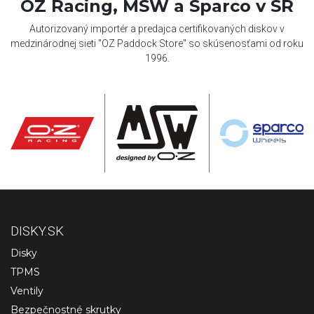
OZ Racing, MSW a Sparco v SR
Autorizovaný importér a predajca certifikovaných diskov v
medzinárodnej sieti "OZ Paddock Store" so skúsenosťami od roku
1996.
DISKY.SK
Disky
TPMS
Ventily
Bezpečnostné skrutky