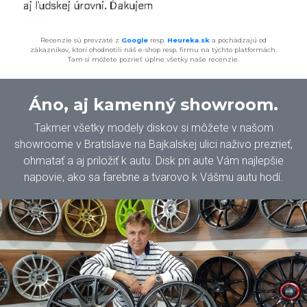
Recenzie sú prevzaté z
Google
resp.
Heureka.sk
a pochádzajú od
zákazníkov, ktorí ohodnotili náš e-shop resp. firmu na týchto platformách.
Tam si môžete pozrieť úplne všetky naše recenzie.
Áno, aj kamenný showroom.
Takmer všetky modely diskov si môžete v našom
showroome v Bratislave na Bajkalskej ulici naživo prezrieť,
ohmatať a aj priložiť k autu. Disk pri aute Vám najlepšie
napovie, ako sa farebne a tvarovo k Vášmu autu hodí.