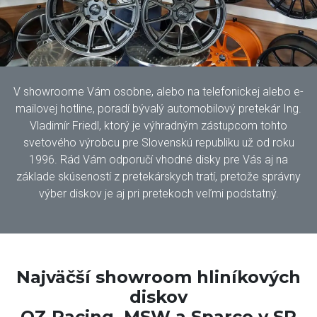
V showroome Vám osobne, alebo na telefonickej alebo e-
mailovej hotline, poradí bývalý automobilový pretekár Ing.
Vladimír Friedl, ktorý je výhradným zástupcom tohto
svetového výrobcu pre Slovenskú republiku už od roku
1996. Rád Vám odporučí vhodné disky pre Vás aj na
základe skúseností z pretekárskych tratí, pretože správny
výber diskov je aj pri pretekoch veľmi podstatný.
Najväčší showroom hliníkových
diskov
OZ Racing, MSW a Sparco v SR