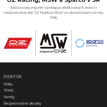
Autorizovaný importér a predajca certifikovaných diskov v
medzinárodnej sieti "OZ Paddock Store" so skúsenosťami od roku
1996.
DISKY.SK
Disky
TPMS
Ventily
Bezpečnostné skrutky