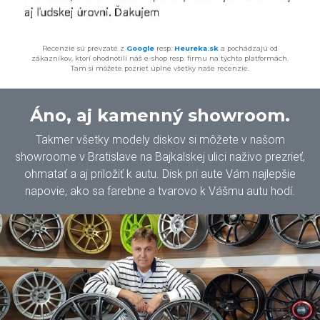
Recenzie sú prevzaté z
Google
resp.
Heureka.sk
a pochádzajú od
zákazníkov, ktorí ohodnotili náš e-shop resp. firmu na týchto platformách.
Tam si môžete pozrieť úplne všetky naše recenzie.
Áno, aj kamenný showroom.
Takmer všetky modely diskov si môžete v našom
showroome v Bratislave na Bajkalskej ulici naživo prezrieť,
ohmatať a aj priložiť k autu. Disk pri aute Vám najlepšie
napovie, ako sa farebne a tvarovo k Vášmu autu hodí.