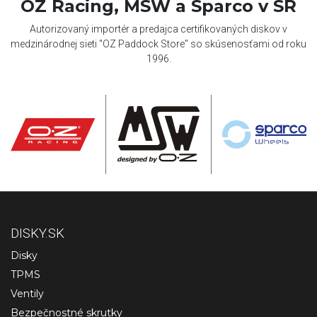
OZ Racing, MSW a Sparco v SR
Autorizovaný importér a predajca certifikovaných diskov v
medzinárodnej sieti "OZ Paddock Store" so skúsenosťami od roku
1996.
DISKY.SK
Disky
TPMS
Ventily
Bezpečnostné skrutky