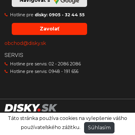
Navigovať s
Hotline pre
disky:
0905 - 32 44 55
Zavolať
obchod@disky.sk
SERVIS
Hotline pre servis:
02 - 2086 2086
Hotline pre servis:
0948 - 191 656
Táto stránka používa cookies na vylepšenie vášho
Disky značiek OZ Racing, MSW a Sparco
®
používateľského zážitku.
Súhlasím
© PRO RACING
Všetky práva vyhradené.