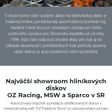
V showroome Vám osobne, alebo na telefonickej alebo e-
mailovej hotline, poradí bývalý automobilový pretekár Ing.
Vladimír Friedl, ktorý je výhradným zástupcom tohto
svetového výrobcu pre Slovenskú republiku už od roku
1996. Rád Vám odporučí vhodné disky pre Vás aj na
základe skúseností z pretekárskych tratí, pretože správny
výber diskov je aj pri pretekoch veľmi podstatný.
Najväčší showroom hliníkových
diskov
OZ Racing, MSW a Sparco v SR
Autorizovaný importér a predajca certifikovaných diskov v
medzinárodnej sieti "OZ Paddock Store" so skúsenosťami od roku