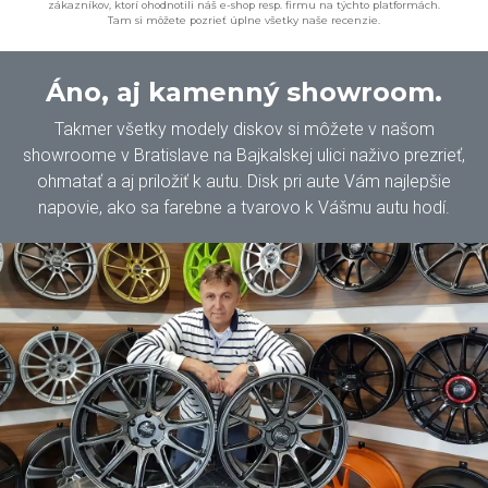
zákazníkov, ktorí ohodnotili náš e-shop resp. firmu na týchto platformách.
Tam si môžete pozrieť úplne všetky naše recenzie.
Áno, aj kamenný showroom.
Takmer všetky modely diskov si môžete v našom
showroome v Bratislave na Bajkalskej ulici naživo prezrieť,
ohmatať a aj priložiť k autu. Disk pri aute Vám najlepšie
napovie, ako sa farebne a tvarovo k Vášmu autu hodí.