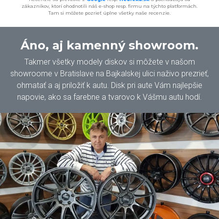
zákazníkov, ktorí ohodnotili náš e-shop resp. firmu na týchto platformách.
Tam si môžete pozrieť úplne všetky naše recenzie.
Áno, aj kamenný showroom.
Takmer všetky modely diskov si môžete v našom
showroome v Bratislave na Bajkalskej ulici naživo prezrieť,
ohmatať a aj priložiť k autu. Disk pri aute Vám najlepšie
napovie, ako sa farebne a tvarovo k Vášmu autu hodí.