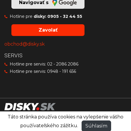
Navigovať s
Hotline pre
disky:
0905 - 32 44 55
Zavolať
obchod@disky.sk
SERVIS
Hotline pre servis:
02 - 2086 2086
Hotline pre servis:
0948 - 191 656
Táto stránka používa cookies na vylepšenie vášho
Disky značiek OZ Racing, MSW a Sparco
®
používateľského zážitku.
Súhlasím
© PRO RACING
Všetky práva vyhradené.