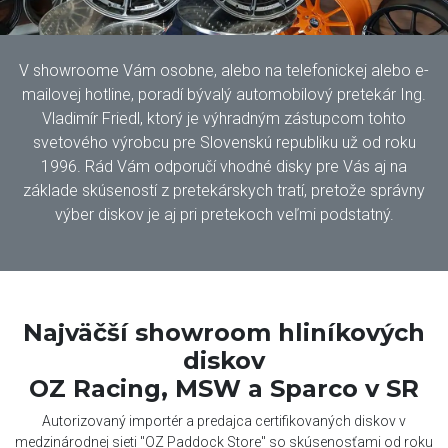
V showroome Vám osobne, alebo na telefonickej alebo e-
mailovej hotline, poradí bývalý automobilový pretekár Ing.
Vladimír Friedl, ktorý je výhradným zástupcom tohto
svetového výrobcu pre Slovenskú republiku už od roku
1996. Rád Vám odporučí vhodné disky pre Vás aj na
základe skúseností z pretekárskych tratí, pretože správny
výber diskov je aj pri pretekoch veľmi podstatný.
Najväčší showroom hliníkových
diskov
OZ Racing, MSW a Sparco v SR
Autorizovaný importér a predajca certifikovaných diskov v
medzinárodnej sieti "OZ Paddock Store" so skúsenosťami od roku