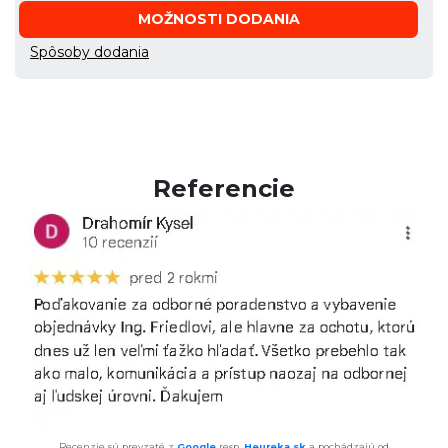
MOŽNOSTI DODANIA
Spôsoby dodania
Referencie
Recenzie sú prevzaté z
Google
resp.
Heureka.sk
a pochádzajú od