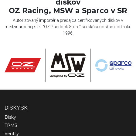
diskov
OZ Racing, MSW a Sparco v SR
Autorizovaný importér a predajca certifikovaných diskov v
medzinárodnej sieti "OZ Paddock Store" so skúsenosťami od roku
1996.
DISKY.SK
Disky
TPMS
Ventily