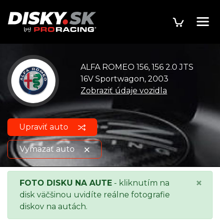
ALFA ROMEO 156, 156 2.0 JTS
16V Sportwagon, 2003
Zobraziť údaje vozidla
Upraviť auto
Vymazať auto
ALFA ROMEO 156, 156 2.0 JTS
Zobraziť údaje
×
FOTO DISKU NA AUTE
- kliknutím na
16V Sportwagon, 2003
o vozidle
disk väčšinou uvidíte reálne fotografie
diskov na autách.