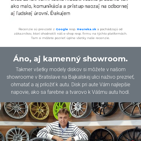
Recenzie sú prevzaté z
Google
resp.
Heureka.sk
a pochádzajú od
zákazníkov, ktorí ohodnotili náš e-shop resp. firmu na týchto platformách.
Tam si môžete pozrieť úplne všetky naše recenzie.
Áno, aj kamenný showroom.
Takmer všetky modely diskov si môžete v našom
showroome v Bratislave na Bajkalskej ulici naživo prezrieť,
ohmatať a aj priložiť k autu. Disk pri aute Vám najlepšie
napovie, ako sa farebne a tvarovo k Vášmu autu hodí.