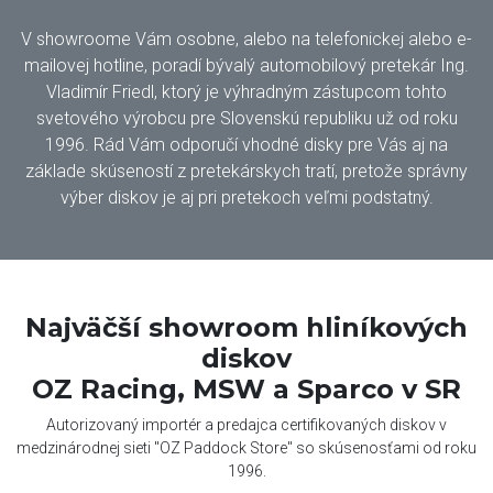
V showroome Vám osobne, alebo na telefonickej alebo e-
mailovej hotline, poradí bývalý automobilový pretekár Ing.
Vladimír Friedl, ktorý je výhradným zástupcom tohto
svetového výrobcu pre Slovenskú republiku už od roku
1996. Rád Vám odporučí vhodné disky pre Vás aj na
základe skúseností z pretekárskych tratí, pretože správny
výber diskov je aj pri pretekoch veľmi podstatný.
Najväčší showroom hliníkových
diskov
OZ Racing, MSW a Sparco v SR
Autorizovaný importér a predajca certifikovaných diskov v
medzinárodnej sieti "OZ Paddock Store" so skúsenosťami od roku
1996.