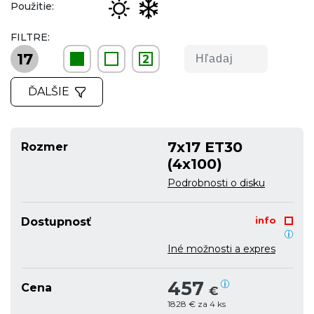
Použitie:
FILTRE:
17
2
ĎALŠIE
7x17 ET30
Rozmer
(4x100)
Podrobnosti o disku
info
Dostupnosť
Iné možnosti a expres
457
Cena
€
1828 € za 4 ks