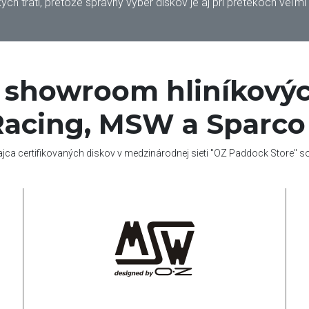
ych tratí, pretože správny výber diskov je aj pri pretekoch veľmi
í showroom hliníkovýc
acing, MSW a Sparco
ajca certifikovaných diskov v medzinárodnej sieti "OZ Paddock Store" 