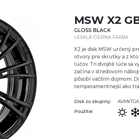
MSW X2 G
GLOSS BLACK
LESKLÁ ČIERNA FARBA
X2 je disk MSW určený pre
otvory pre skrutky a z kt
lúčov. Tri dvojité lúče sa 
začína v stredovom náboji 
pôsobí väčším dojmom. Di
temperamentnejší ako tra
Disk zo skupiny:
AVANTG
Použitie: