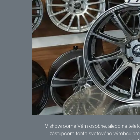
V showroome Vám osobne, alebo na telefonic
zástupcom tohto svetového výrobcu pre S