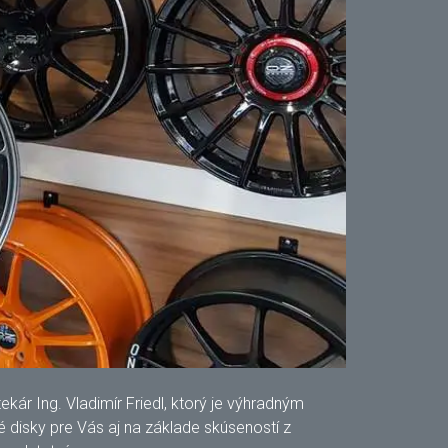
ár Ing. Vladimír Friedl, ktorý je výhradným
disky pre Vás aj na základe skúseností z