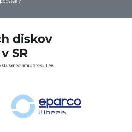
 podstatný.
h diskov
 v SR
so skúsenosťami od roku 1996.