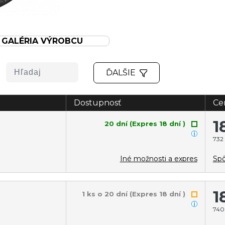
GALÉRIA VÝROBCU
ĎALŠIE
Dostupnosť
Ce
1
20 dní (Expres 18 dní )
732 
Iné možnosti a expres
Spô
1
1 ks o 20 dní (Expres 18 dní )
740 