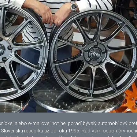
kej alebo e-mailovej hotline, poradí bývalý automobilový pretek
lovenskú republiku už od roku 1996. Rád Vám odporučí vhodné 