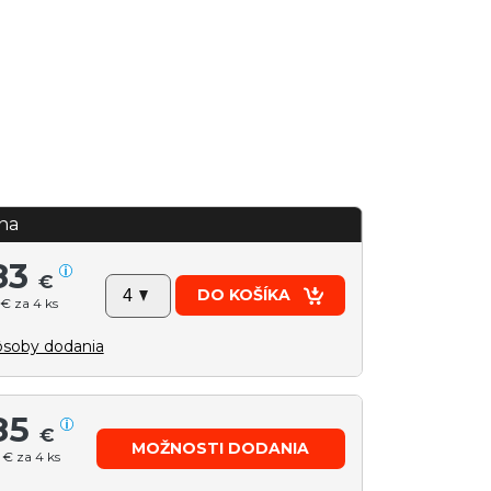
na
83
€
DO KOŠÍKA
€ za 4 ks
soby dodania
85
€
MOŽNOSTI DODANIA
€ za 4 ks