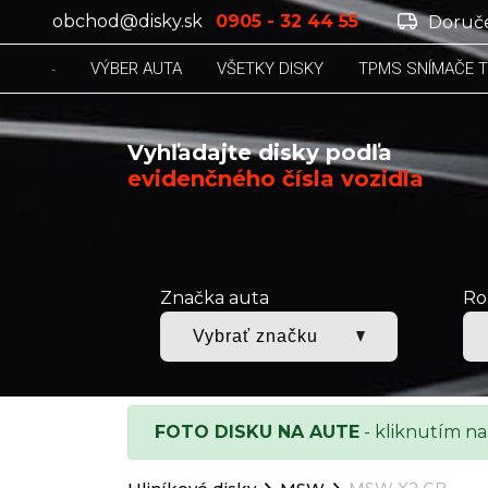
obchod@disky.sk
0905 - 32 44 55
Doruče
VÝBER AUTA
VŠETKY DISKY
TPMS SNÍMAČE 
Vyhľadajte disky podľa
evidenčného čísla vozidla
Značka auta
Ro
FOTO DISKU NA AUTE
- kliknutím na