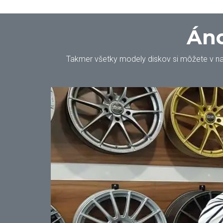
Áno
Takmer všetky modely diskov si môžete v našo