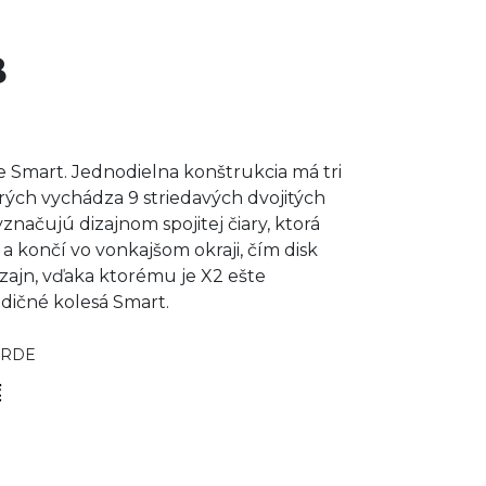
B
 Smart. Jednodielna konštrukcia má tri
orých vychádza 9 striedavých dvojitých
vyznačujú dizajnom spojitej čiary, ktorá
a končí vo vonkajšom okraji, čím disk
zajn, vďaka ktorému je X2 ešte
dičné kolesá Smart.
ARDE