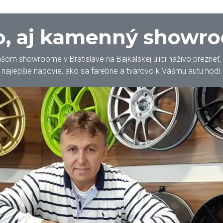
, aj kamenný showr
m showroome v Bratislave na Bajkalskej ulici naživo prezrieť, oh
najlepšie napovie, ako sa farebne a tvarovo k Vášmu autu hodí.