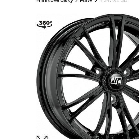
Hliníkové disky
MSW
MSW X2 GB