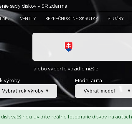
nie sady diskov v SR zdarma
TLAKU
VENTILY
BEZPEČNOSTNÉ SKRUTKY
SLUŽBY
alebo vyberte vozidlo nižšie
k výroby
Model auta
 disk väčšinou uvidíte reálne fotografie diskov na autách