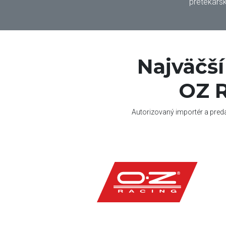
pretekársk
Najväčš
OZ R
Autorizovaný importér a pred