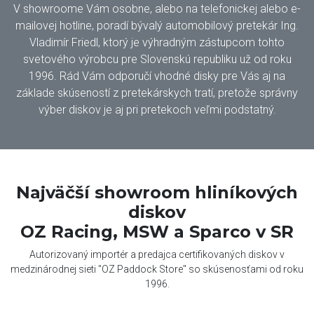
V showroome Vám osobne, alebo na telefonickej alebo e-
mailovej hotline, poradí bývalý automobilový pretekár Ing.
Vladimír Friedl, ktorý je výhradným zástupcom tohto
svetového výrobcu pre Slovenskú republiku už od roku
1996. Rád Vám odporučí vhodné disky pre Vás aj na
základe skúseností z pretekárskych tratí, pretože správny
výber diskov je aj pri pretekoch veľmi podstatný.
Najväčší showroom hliníkových
diskov
OZ Racing, MSW a Sparco v SR
Autorizovaný importér a predajca certifikovaných diskov v
medzinárodnej sieti "OZ Paddock Store" so skúsenosťami od roku
1996.