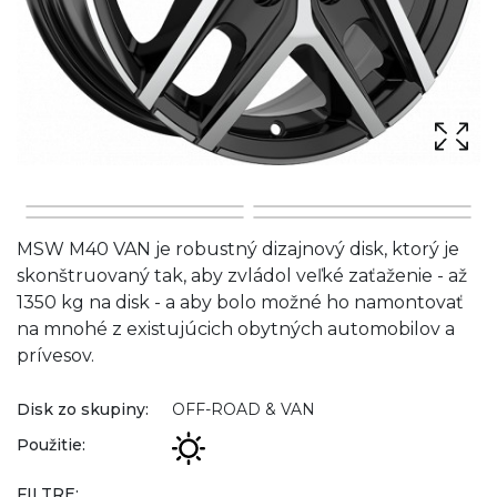
MSW M40 VAN je robustný dizajnový disk, ktorý je
skonštruovaný tak, aby zvládol veľké zaťaženie - až
1350 kg na disk - a aby bolo možné ho namontovať
na mnohé z existujúcich obytných automobilov a
prívesov.
Disk zo skupiny:
OFF-ROAD & VAN
Použitie:
FILTRE: