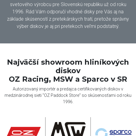
svetového výrobcu pre Slovenskú republiku už od roku
1996. Rád Vám odporučí vhodné disky pre Vás aj na
základe skúseností z pretekárskych tratí, pretože správny
výber diskov je aj pri pretekoch veľmi podstatný.
Najväčší showroom hliníkových
diskov
OZ Racing, MSW a Sparco v SR
Autorizovaný importér a predajca certifikovaných diskov v
medzinárodnej sieti "OZ Paddock Store" so skúsenosťami od roku
1996.