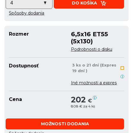
DO KOŠÍKA
Spôsoby dodania
6,5x16 ET55
Rozmer
(5x130)
Podrobnosti o disku
3 ks o 21 dní (Expres
Dostupnosť
19 dní )
Iné možnosti a expres
202
Cena
€
808 € za 4 ks
MOŽNOSTI DODANIA