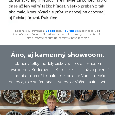
Recenzie sú prevzaté z
Google
resp.
Heureka.sk
a pochádzajú od
zákazníkov, ktorí ohodnotili náš e-shop resp. firmu na týchto platformách.
Tam si môžete pozrieť úplne všetky naše recenzie.
Áno, aj kamenný showroom.
Takmer všetky modely diskov si môžete v našom
showroome v Bratislave na Bajkalskej ulici naživo prezrieť,
ohmatať a aj priložiť k autu. Disk pri aute Vám najlepšie
napovie, ako sa farebne a tvarovo k Vášmu autu hodí.