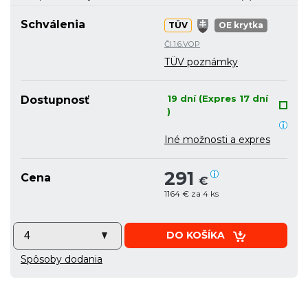
Schválenia
TÜV
OE krytka
Čl.1.6.VOP
TÜV poznámky
19 dní (Expres 17 dní
Dostupnosť
)
Iné možnosti a expres
291
Cena
€
1164 € za 4 ks
DO KOŠÍKA
Spôsoby dodania