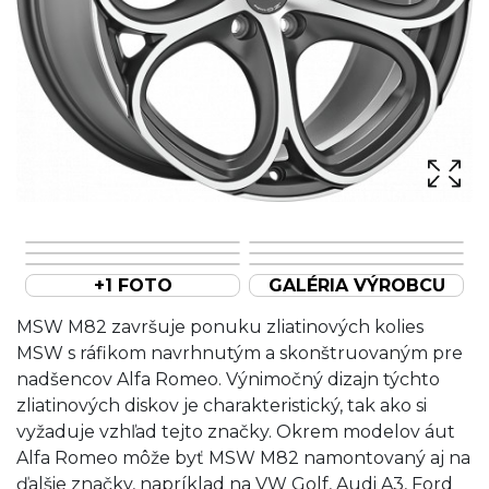
+1 FOTO
GALÉRIA VÝROBCU
MSW M82 završuje ponuku zliatinových kolies
MSW s ráfikom navrhnutým a skonštruovaným pre
nadšencov Alfa Romeo. Výnimočný dizajn týchto
zliatinových diskov je charakteristický, tak ako si
vyžaduje vzhľad tejto značky. Okrem modelov áut
Alfa Romeo môže byť MSW M82 namontovaný aj na
ďalšie značky, napríklad na VW Golf, Audi A3, Ford