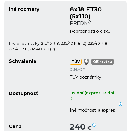
8x18 ET30
Iné rozmery
(5x110)
PREDNÝ
Podrobnosti o disku
Pre pneumatiky:
215/45 R18
,
235/40 R18 (Z)
,
225/40 R18
,
225/45 R18
,
245/40 R18 (Z)
Schválenia
TÜV
OE krytka
Čl.1.6.VOP
TÜV poznámky
19 dní (Expres 17 dní
Dostupnosť
)
Iné možnosti a expres
240
Cena
€