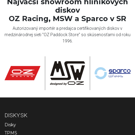
Najväčší showroom hliníkových
diskov
OZ Racing, MSW a Sparco v SR
Autorizovaný importér a predajca certifikovaných diskov v
medzinárodnej sieti "OZ Paddock Store" so skúsenosťami od roku
1996.
DISKY.SK
Disky
TPMS