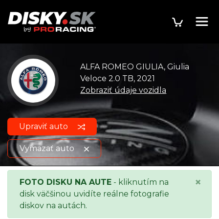
ALFA ROMEO GIULIA, Giulia
Veloce 2.0 TB, 2021
Zobraziť údaje vozidla
Upraviť auto
Vymazať auto
ALFA ROMEO GIULIA, Giulia
Zobraziť údaje
×
FOTO DISKU NA AUTE
- kliknutím na
Veloce 2.0 TB, 2021
o vozidle
disk väčšinou uvidíte reálne fotografie
diskov na autách.