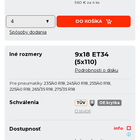
960 € za 4 ks
DO KOŠÍKA
Spôsoby dodania
9x18 ET34
Iné rozmery
(5x110)
Podrobnosti o disku
Pre pneumatiky:
235/40 R18
,
245/40 R18
,
255/40 R18
,
225/40 R18
,
265/35 R18
,
275/35 R18
Schválenia
TÜV
OE krytka
Čl.1.6.VOP
info
Dostupnosť