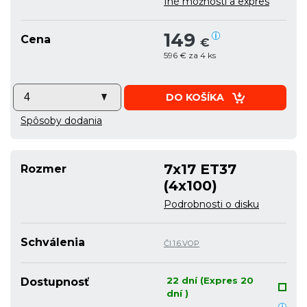
Iné možnosti a expres
149
Cena
€
596 € za 4 ks
DO KOŠÍKA
Spôsoby dodania
7x17 ET37
Rozmer
(4x100)
Podrobnosti o disku
Schválenia
Čl.1.6.VOP
22 dní (Expres 20
Dostupnosť
dní )