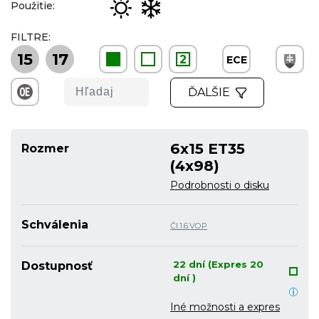
Použitie:
FILTRE:
15
17
2
ECE
ĎALŠIE
6x15 ET35
Rozmer
(4x98)
Podrobnosti o disku
Schválenia
Čl.1.6.VOP
22 dní (Expres 20
Dostupnosť
dní )
Iné možnosti a expres