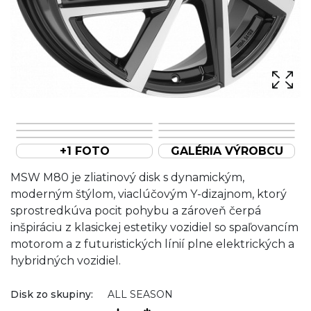
+1 FOTO
GALÉRIA VÝROBCU
MSW M80 je zliatinový disk s dynamickým,
moderným štýlom, viaclúčovým Y-dizajnom, ktorý
sprostredkúva pocit pohybu a zároveň čerpá
inšpiráciu z klasickej estetiky vozidiel so spaľovancím
motorom a z futuristických línií plne elektrických a
hybridných vozidiel.
Disk zo skupiny:
ALL SEASON