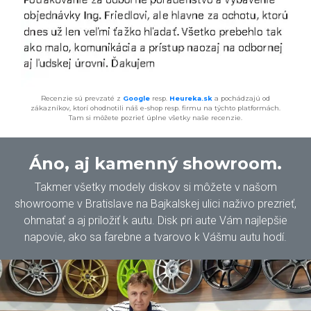
Recenzie sú prevzaté z
Google
resp.
Heureka.sk
a pochádzajú od
zákazníkov, ktorí ohodnotili náš e-shop resp. firmu na týchto platformách.
Tam si môžete pozrieť úplne všetky naše recenzie.
Áno, aj kamenný showroom.
Takmer všetky modely diskov si môžete v našom
showroome v Bratislave na Bajkalskej ulici naživo prezrieť,
ohmatať a aj priložiť k autu. Disk pri aute Vám najlepšie
napovie, ako sa farebne a tvarovo k Vášmu autu hodí.