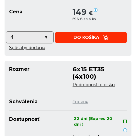
149
Cena
€
596 € za 4 ks
DO KOŠÍKA
Spôsoby dodania
6x15 ET35
Rozmer
(4x100)
Podrobnosti o disku
Schválenia
Čl.1.6.VOP
22 dní (Expres 20
Dostupnosť
dní )