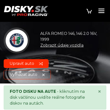
ALFA ROMEO 146, 146 2.0 16V,
1999
Zobraziť údaje vozidla
Upraviť auto
Vymazať auto
ALFA ROMEO 146, 146 2.0
Zobraziť údaje o
×
FOTO DISKU NA AUTE
- kliknutím na
16V, 1999
vozidle
disk väčšinou uvidíte reálne fotografie
diskov na autách.