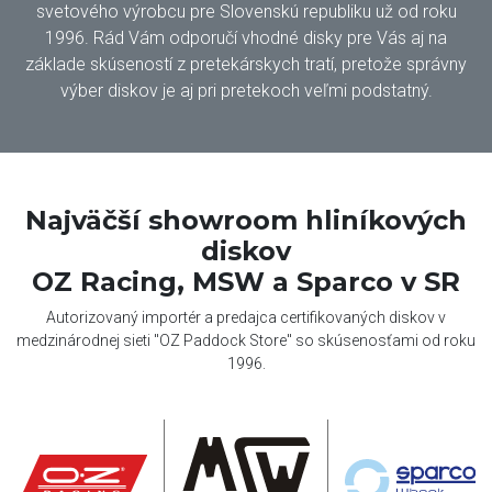
svetového výrobcu pre Slovenskú republiku už od roku
1996. Rád Vám odporučí vhodné disky pre Vás aj na
základe skúseností z pretekárskych tratí, pretože správny
výber diskov je aj pri pretekoch veľmi podstatný.
Najväčší showroom hliníkových
diskov
OZ Racing, MSW a Sparco v SR
Autorizovaný importér a predajca certifikovaných diskov v
medzinárodnej sieti "OZ Paddock Store" so skúsenosťami od roku
1996.