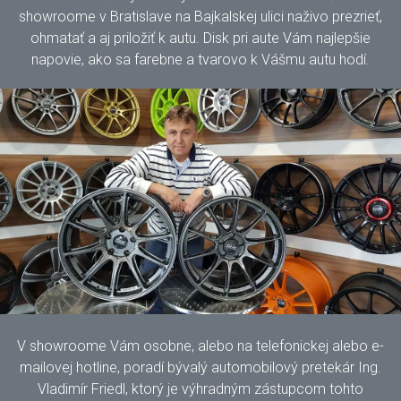
showroome v Bratislave na Bajkalskej ulici naživo prezrieť,
ohmatať a aj priložiť k autu. Disk pri aute Vám najlepšie
napovie, ako sa farebne a tvarovo k Vášmu autu hodí.
V showroome Vám osobne, alebo na telefonickej alebo e-
mailovej hotline, poradí bývalý automobilový pretekár Ing.
Vladimír Friedl, ktorý je výhradným zástupcom tohto