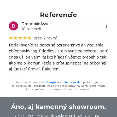
Referencie
Recenzie sú prevzaté z
Google
resp.
Heureka.sk
a pochádzajú od
zákazníkov, ktorí ohodnotili náš e-shop resp. firmu na týchto platformách.
Tam si môžete pozrieť úplne všetky naše recenzie.
Áno, aj kamenný showroom.
Takmer všetky modely diskov si môžete v našom