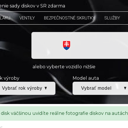
nie sady diskov v SR zdarma
TLAKU
VENTILY
BEZPEČNOSTNÉ SKRUTKY
SLUŽBY
alebo vyberte vozidlo nižšie
k výroby
Model auta
 disk väčšinou uvidíte reálne fotografie diskov na autách