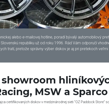
kej alebo e-mailovej hotline, poradí bývalý automobilový pretek
lovenskú republiku už od roku 1996. Rád Vám odporučí vhodné 
ych tratí, pretože správny výber diskov je aj pri pretekoch veľmi
í showroom hliníkovýc
acing, MSW a Sparco
ajca certifikovaných diskov v medzinárodnej sieti "OZ Paddock Store" 