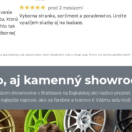
a pochádzajú od zákazníkov, ktorí ohodnotili náš e-shop resp. firmu na týchto platformách.
, aj kamenný showr
m showroome v Bratislave na Bajkalskej ulici naživo prezrieť, oh
najlepšie napovie, ako sa farebne a tvarovo k Vášmu autu hodí.