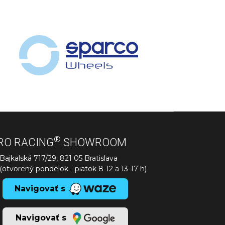
®
RO RACING
SHOWROOM
Bajkalská 717/29, 821 05 Bratislava
(otvorený pondelok - piatok 8-12 a 13-17 h)
Navigovať s
Navigovať s