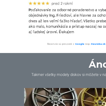
Recenzie sú prevzaté z
Google
resp.
Heureka.sk
Áno
Takmer všetky modely diskov si môžete v našo