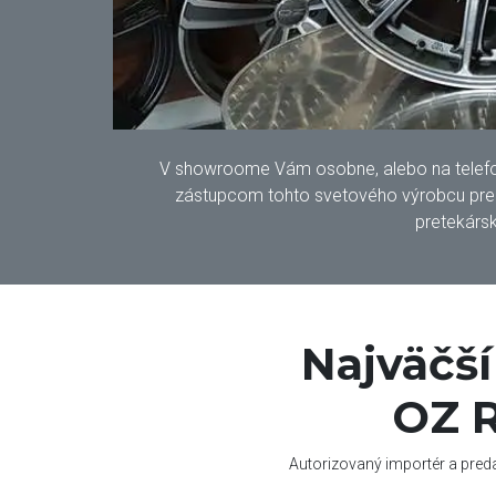
V showroome Vám osobne, alebo na telefonic
zástupcom tohto svetového výrobcu pre S
pretekársk
Najväčš
OZ R
Autorizovaný importér a pred