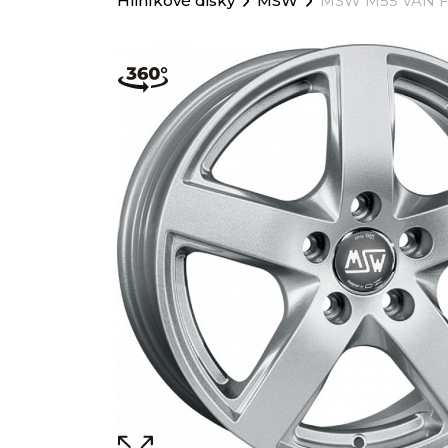
Hliníkové disky
MSW
MSW M55 VAN 