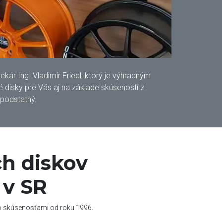
ár Ing. Vladimír Friedl, ktorý je výhradným
disky pre Vás aj na základe skúseností z
 podstatný.
h diskov
 v SR
so skúsenosťami od roku 1996.