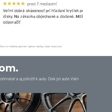
 Tam si môžete pozrieť úplne všetky naše recenzie.
oom.
matať a aj priložiť k autu. Disk pri aute Vám