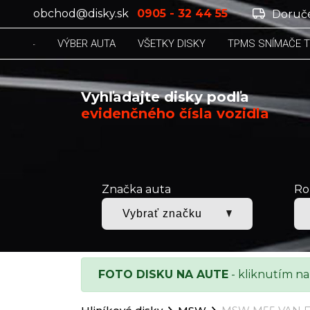
obchod@disky.sk
0905 - 32 44 55
Doruče
VÝBER AUTA
VŠETKY DISKY
TPMS SNÍMAČE 
Vyhľadajte disky podľa
evidenčného čísla vozidla
Značka auta
Ro
FOTO DISKU NA AUTE
- kliknutím na