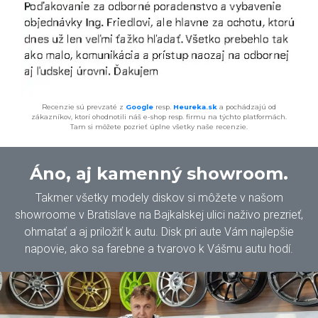
Recenzie sú prevzaté z
Google
resp.
Heureka.sk
a pochádzajú od
zákazníkov, ktorí ohodnotili náš e-shop resp. firmu na týchto platformách.
Tam si môžete pozrieť úplne všetky naše recenzie.
Áno, aj kamenný showroom.
Takmer všetky modely diskov si môžete v našom
showroome v Bratislave na Bajkalskej ulici naživo prezrieť,
ohmatať a aj priložiť k autu. Disk pri aute Vám najlepšie
napovie, ako sa farebne a tvarovo k Vášmu autu hodí.