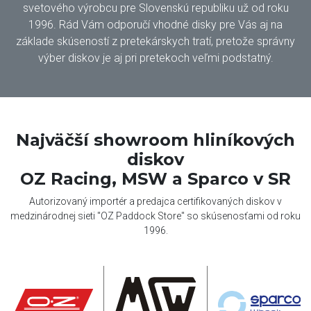
svetového výrobcu pre Slovenskú republiku už od roku
1996. Rád Vám odporučí vhodné disky pre Vás aj na
základe skúseností z pretekárskych tratí, pretože správny
výber diskov je aj pri pretekoch veľmi podstatný.
Najväčší showroom hliníkových
diskov
OZ Racing, MSW a Sparco v SR
Autorizovaný importér a predajca certifikovaných diskov v
medzinárodnej sieti "OZ Paddock Store" so skúsenosťami od roku
1996.