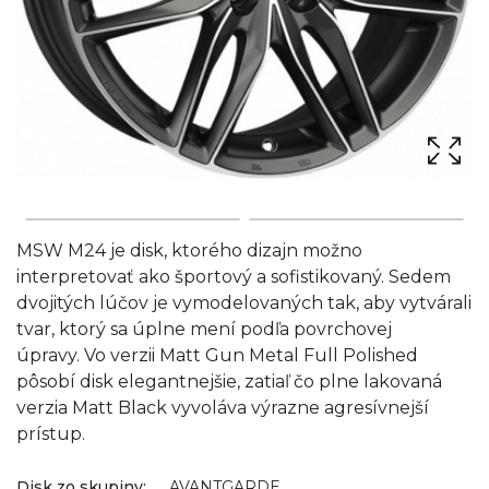
MSW M24 je disk, ktorého dizajn možno
interpretovať ako športový a sofistikovaný. Sedem
dvojitých lúčov je vymodelovaných tak, aby vytvárali
tvar, ktorý sa úplne mení podľa povrchovej
úpravy. Vo verzii Matt Gun Metal Full Polished
pôsobí disk elegantnejšie, zatiaľ čo plne lakovaná
verzia Matt Black vyvoláva výrazne agresívnejší
prístup.
Disk zo skupiny:
AVANTGARDE