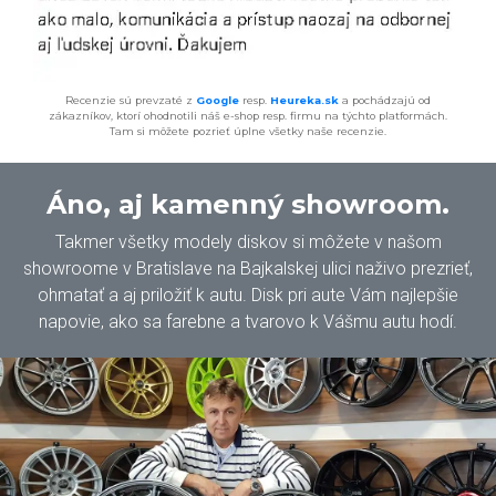
Recenzie sú prevzaté z
Google
resp.
Heureka.sk
a pochádzajú od
zákazníkov, ktorí ohodnotili náš e-shop resp. firmu na týchto platformách.
Tam si môžete pozrieť úplne všetky naše recenzie.
Áno, aj kamenný showroom.
Takmer všetky modely diskov si môžete v našom
showroome v Bratislave na Bajkalskej ulici naživo prezrieť,
ohmatať a aj priložiť k autu. Disk pri aute Vám najlepšie
napovie, ako sa farebne a tvarovo k Vášmu autu hodí.