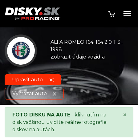
ALFA ROMEO 164, 164 2.0 T.S.,
1998
Zobraziť údaje vozidla
Upraviť auto
Vymazať auto
ALFA ROMEO 164, 164 2.0
Zobraziť údaje o
×
FOTO DISKU NA AUTE
- kliknutím na
T.S., 1998
vozidle
disk väčšinou uvidíte reálne fotografie
diskov na autách.