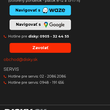
(otvorený pondelok - piatok 8-12 a 13-17 h)
Navigovať s
Navigovať s
Hotline pre
disky:
0905 - 32 44 55
Zavolať
obchod@disky.sk
SERVIS
Hotline pre servis:
02 - 2086 2086
Hotline pre servis:
0948 - 191 656