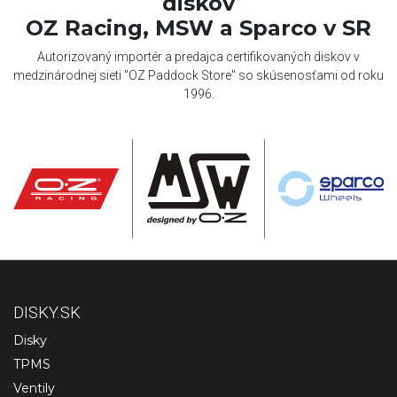
diskov
OZ Racing, MSW a Sparco v SR
Autorizovaný importér a predajca certifikovaných diskov v
medzinárodnej sieti "OZ Paddock Store" so skúsenosťami od roku
1996.
DISKY.SK
Disky
TPMS
Ventily