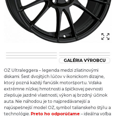
GALÉRIA VÝROBCU
OZ Ultraleggera – legenda medzi zliatinovými
diskami. Šesť dvojitých lúčov v ikonickom dizajne,
ktorý pozná každý fanúšik motoršportu. Vďaka
extrémne nízkej hmotnosti a špičkovej pevnosti
zlepšuje jazdné vlastnosti, výkon aj brzdný účinok
auta. Nie náhodou je to najpredávanejší a
najúspešnejší model OZ, symbol talianskeho štýlu a
technológie.
Preto ho odporúčame
– ideálna voľba