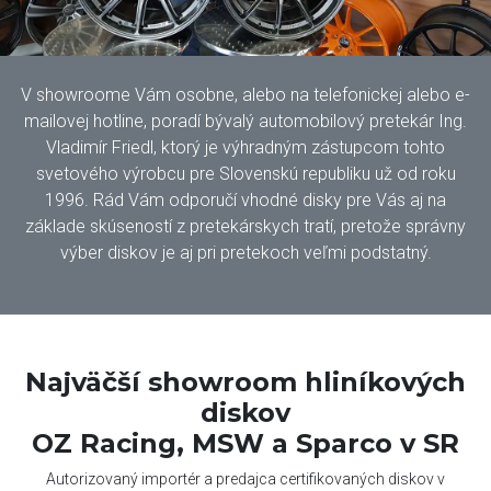
V showroome Vám osobne, alebo na telefonickej alebo e-
mailovej hotline, poradí bývalý automobilový pretekár Ing.
Vladimír Friedl, ktorý je výhradným zástupcom tohto
svetového výrobcu pre Slovenskú republiku už od roku
1996. Rád Vám odporučí vhodné disky pre Vás aj na
základe skúseností z pretekárskych tratí, pretože správny
výber diskov je aj pri pretekoch veľmi podstatný.
Najväčší showroom hliníkových
diskov
OZ Racing, MSW a Sparco v SR
Autorizovaný importér a predajca certifikovaných diskov v