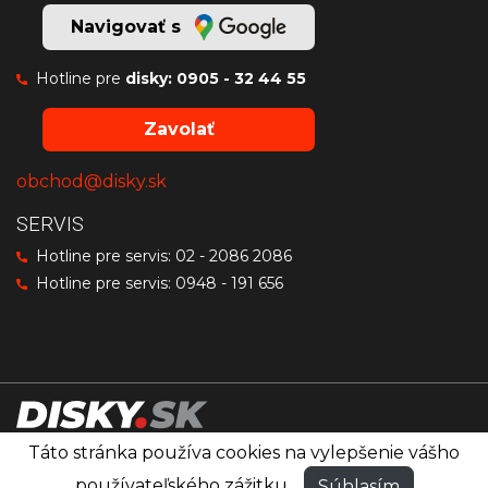
Navigovať s
Hotline pre
disky:
0905 - 32 44 55
Zavolať
obchod@disky.sk
SERVIS
Hotline pre servis:
02 - 2086 2086
Hotline pre servis:
0948 - 191 656
Táto stránka používa cookies na vylepšenie vášho
Disky značiek OZ Racing, MSW a Sparco
®
používateľského zážitku.
Súhlasím
© PRO RACING
Všetky práva vyhradené.