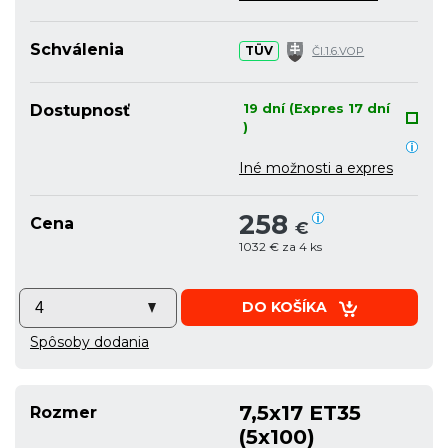
Schválenia
TÜV
Čl.1.6.VOP
19 dní (Expres 17 dní
Dostupnosť
)
Iné možnosti a expres
258
Cena
€
1032 € za 4 ks
DO KOŠÍKA
Spôsoby dodania
7,5x17 ET35
Rozmer
(5x100)