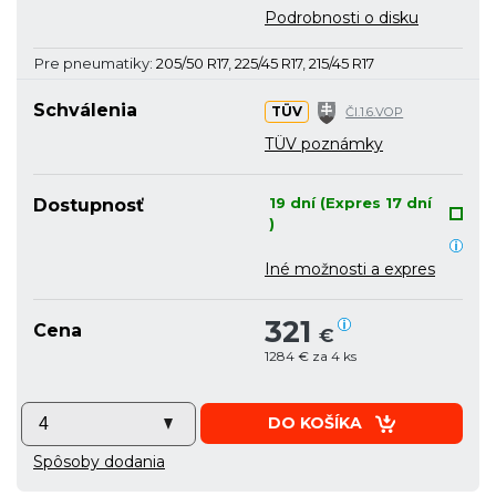
Podrobnosti o disku
Pre pneumatiky:
205/50 R17
,
225/45 R17
,
215/45 R17
Schválenia
TÜV
Čl.1.6.VOP
TÜV poznámky
19 dní (Expres 17 dní
Dostupnosť
)
Iné možnosti a expres
321
Cena
€
1284 € za 4 ks
DO KOŠÍKA
Spôsoby dodania