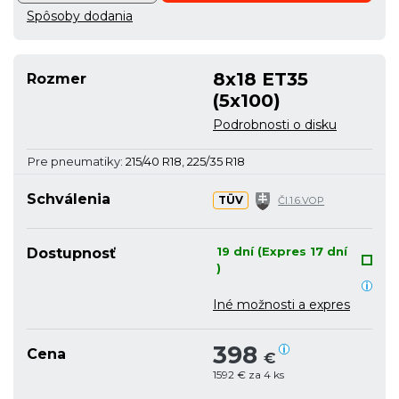
Spôsoby dodania
8x18 ET35
Rozmer
(5x100)
Podrobnosti o disku
Pre pneumatiky:
215/40 R18
,
225/35 R18
Schválenia
TÜV
Čl.1.6.VOP
19 dní (Expres 17 dní
Dostupnosť
)
Iné možnosti a expres
398
Cena
€
1592 € za 4 ks