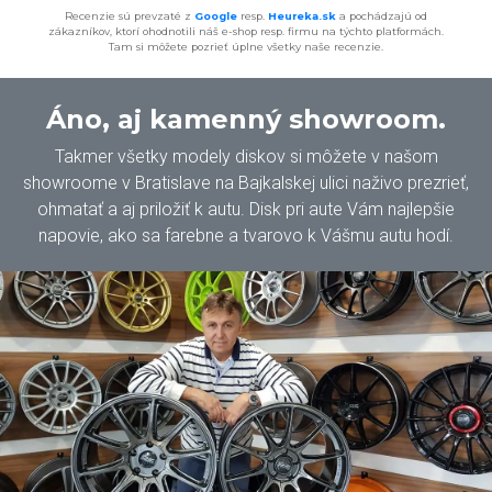
Recenzie sú prevzaté z
Google
resp.
Heureka.sk
a pochádzajú od
zákazníkov, ktorí ohodnotili náš e-shop resp. firmu na týchto platformách.
Tam si môžete pozrieť úplne všetky naše recenzie.
Áno, aj kamenný showroom.
Takmer všetky modely diskov si môžete v našom
showroome v Bratislave na Bajkalskej ulici naživo prezrieť,
ohmatať a aj priložiť k autu. Disk pri aute Vám najlepšie
napovie, ako sa farebne a tvarovo k Vášmu autu hodí.