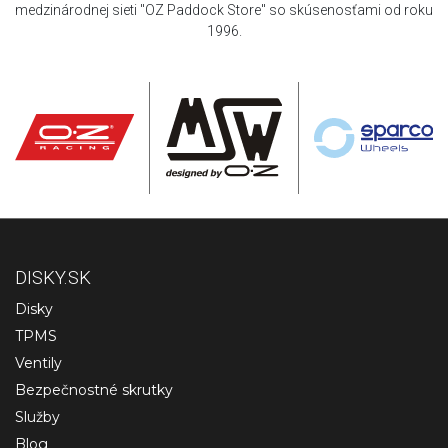
medzinárodnej sieti "OZ Paddock Store" so skúsenosťami od roku
1996.
DISKY.SK
Disky
TPMS
Ventily
Bezpečnostné skrutky
Služby
Blog