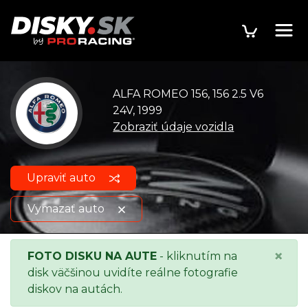
ALFA ROMEO 156, 156 2.5 V6
24V, 1999
Zobraziť údaje vozidla
Upraviť auto
Vymazať auto
ALFA ROMEO 156, 156 2.5 V6
Zobraziť údaje o
×
FOTO DISKU NA AUTE
- kliknutím na
24V, 1999
vozidle
disk väčšinou uvidíte reálne fotografie
diskov na autách.