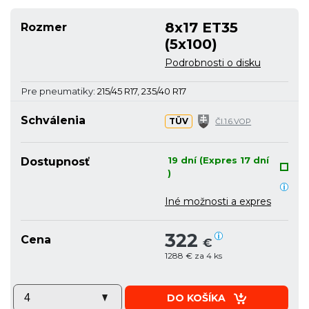
8x17 ET35
Rozmer
(5x100)
Podrobnosti o disku
Pre pneumatiky:
215/45 R17
,
235/40 R17
Schválenia
TÜV
Čl.1.6.VOP
19 dní (Expres 17 dní
Dostupnosť
)
Iné možnosti a expres
322
Cena
€
1288 € za 4 ks
DO KOŠÍKA