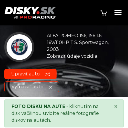
ALFA ROMEO 156, 156 1.6
16V/110HP T.S. Sportwagon,
2003
Zobraziť údaje vozidla
Upraviť auto
Vymazať auto
Zobraziť
ALFA ROMEO 156, 156 1.6
×
FOTO DISKU NA AUTE
- kliknutím na
údaje o
16V/110HP T.S. Sportwagon, 2003
disk väčšinou uvidíte reálne fotografie
vozidle
diskov na autách.