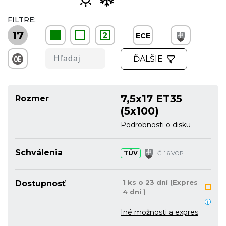
FILTRE:
17
2
ECE
ĎALŠIE
7,5x17 ET35
Rozmer
(5x100)
Podrobnosti o disku
Schválenia
TÜV
Čl.1.6.VOP
1 ks o 23 dní (Expres
Dostupnosť
4 dni )
Iné možnosti a expres