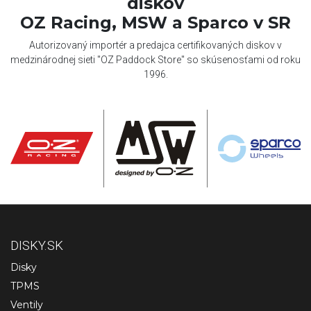
diskov
OZ Racing, MSW a Sparco v SR
Autorizovaný importér a predajca certifikovaných diskov v
medzinárodnej sieti "OZ Paddock Store" so skúsenosťami od roku
1996.
DISKY.SK
Disky
TPMS
Ventily