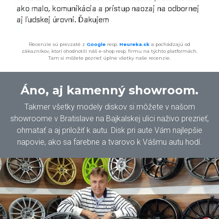
Recenzie sú prevzaté z
Google
resp.
Heureka.sk
a pochádzajú od
zákazníkov, ktorí ohodnotili náš e-shop resp. firmu na týchto platformách.
Tam si môžete pozrieť úplne všetky naše recenzie.
Áno, aj kamenný showroom.
Takmer všetky modely diskov si môžete v našom
showroome v Bratislave na Bajkalskej ulici naživo prezrieť,
ohmatať a aj priložiť k autu. Disk pri aute Vám najlepšie
napovie, ako sa farebne a tvarovo k Vášmu autu hodí.