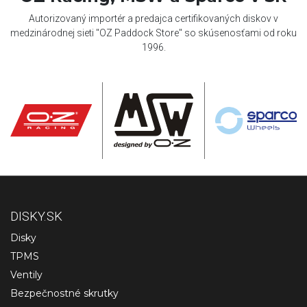
Autorizovaný importér a predajca certifikovaných diskov v
medzinárodnej sieti "OZ Paddock Store" so skúsenosťami od roku
1996.
DISKY.SK
Disky
TPMS
Ventily
Bezpečnostné skrutky