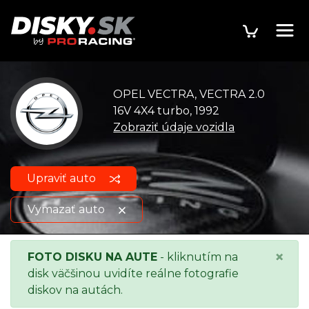
OPEL VECTRA, VECTRA 2.0
16V 4X4 turbo, 1992
Zobraziť údaje vozidla
Upraviť auto
Vymazať auto
OPEL VECTRA, VECTRA 2.0
Zobraziť údaje
×
FOTO DISKU NA AUTE
- kliknutím na
16V 4X4 turbo, 1992
o vozidle
disk väčšinou uvidíte reálne fotografie
diskov na autách.