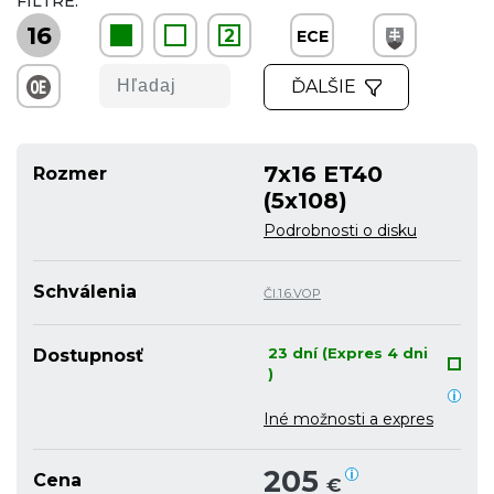
FILTRE:
16
2
ECE
ĎALŠIE
7x16 ET40
Rozmer
(5x108)
Podrobnosti o disku
Schválenia
Čl.1.6.VOP
23 dní (Expres 4 dni
Dostupnosť
)
Iné možnosti a expres
205
Cena
€