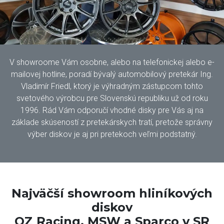
V showroome Vám osobne, alebo na telefonickej alebo e-
mailovej hotline, poradí bývalý automobilový pretekár Ing.
Vladimír Friedl, ktorý je výhradným zástupcom tohto
svetového výrobcu pre Slovenskú republiku už od roku
1996. Rád Vám odporučí vhodné disky pre Vás aj na
základe skúseností z pretekárskych tratí, pretože správny
výber diskov je aj pri pretekoch veľmi podstatný.
Najväčší showroom hliníkových
diskov
OZ Racing, MSW a Sparco v SR