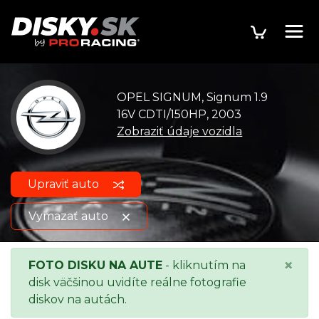
OPEL SIGNUM, Signum 1.9
16V CDTI/150HP, 2003
Zobraziť údaje vozidla
Upraviť auto
Vymazať auto
OPEL SIGNUM, Signum 1.9 16V
Zobraziť údaje
×
FOTO DISKU NA AUTE
- kliknutím na
CDTI/150HP, 2003
o vozidle
disk väčšinou uvidíte reálne fotografie
diskov na autách.