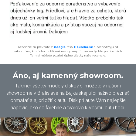
Recenzie sú prevzaté z
Google
resp.
Heureka.sk
a pochádzajú od
zákazníkov, ktorí ohodnotili náš e-shop resp. firmu na týchto platformách.
Tam si môžete pozrieť úplne všetky naše recenzie.
Áno, aj kamenný showroom.
Takmer všetky modely diskov si môžete v našom
showroome v Bratislave na Bajkalskej ulici naživo prezrieť,
ohmatať a aj priložiť k autu. Disk pri aute Vám najlepšie
napovie, ako sa farebne a tvarovo k Vášmu autu hodí.