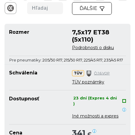
ĎALŠIE
7,5x17 ET38
Rozmer
(5x110)
Podrobnosti o disku
Pre pneumatiky:
205/50 R17
,
215/50 R17
,
225/45 R17
,
235/45 R17
Schválenia
TÜV
Čl.1.6.VOP
TÜV poznámky
23 dní (Expres 4 dni
Dostupnosť
)
Iné možnosti a expres
341
Cena
€