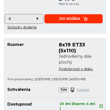
1364 € za 4 ks
DO KOŠÍKA
Spôsoby dodania
8x19 ET33
Rozmer
(5x110)
Jednodielny disk
plochý
Podrobnosti o disku
Pre pneumatiky:
225/35 R19
,
235/35 R19
,
245/30 R19
Schválenia
TÜV
Čl.1.6.VOP
23 dní (Expres 4 dni
Dostupnosť
)