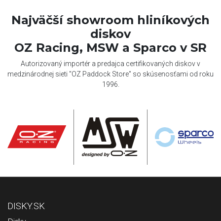
Najväčší showroom hliníkových
diskov
OZ Racing, MSW a Sparco v SR
Autorizovaný importér a predajca certifikovaných diskov v
medzinárodnej sieti "OZ Paddock Store" so skúsenosťami od roku
1996.
DISKY.SK