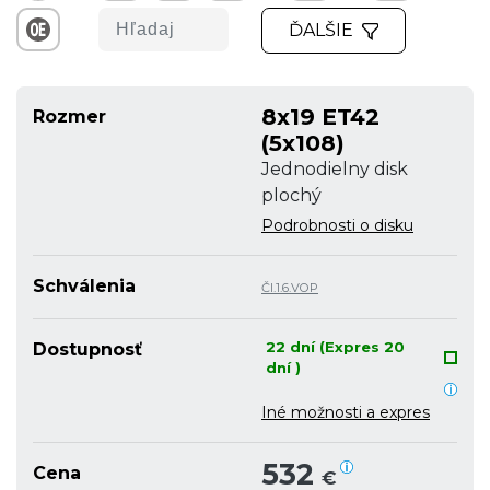
ĎALŠIE
8x19 ET42
Rozmer
(5x108)
Jednodielny disk
plochý
Podrobnosti o disku
Schválenia
Čl.1.6.VOP
22 dní (Expres 20
Dostupnosť
dní )
Iné možnosti a expres
532
Cena
€