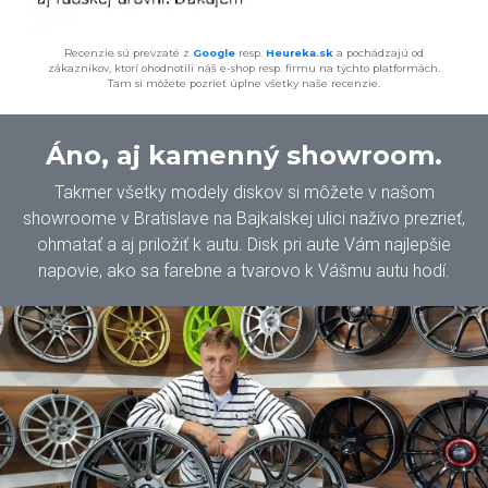
Recenzie sú prevzaté z
Google
resp.
Heureka.sk
a pochádzajú od
zákazníkov, ktorí ohodnotili náš e-shop resp. firmu na týchto platformách.
Tam si môžete pozrieť úplne všetky naše recenzie.
Áno, aj kamenný showroom.
Takmer všetky modely diskov si môžete v našom
showroome v Bratislave na Bajkalskej ulici naživo prezrieť,
ohmatať a aj priložiť k autu. Disk pri aute Vám najlepšie
napovie, ako sa farebne a tvarovo k Vášmu autu hodí.