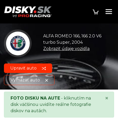
ALFA ROMEO 166, 166 2.0 V6
turbo Super, 2004
Zobraziť údaje vozidla
Upraviť auto
Vymazať auto
ALFA ROMEO 166, 166 2.0 V6
Zobraziť údaje
×
FOTO DISKU NA AUTE
- kliknutím na
turbo Super, 2004
o vozidle
disk väčšinou uvidíte reálne fotografie
diskov na autách.