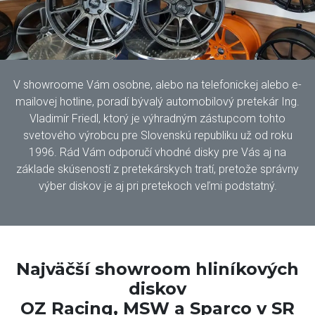
V showroome Vám osobne, alebo na telefonickej alebo e-
mailovej hotline, poradí bývalý automobilový pretekár Ing.
Vladimír Friedl, ktorý je výhradným zástupcom tohto
svetového výrobcu pre Slovenskú republiku už od roku
1996. Rád Vám odporučí vhodné disky pre Vás aj na
základe skúseností z pretekárskych tratí, pretože správny
výber diskov je aj pri pretekoch veľmi podstatný.
Najväčší showroom hliníkových
diskov
OZ Racing, MSW a Sparco v SR