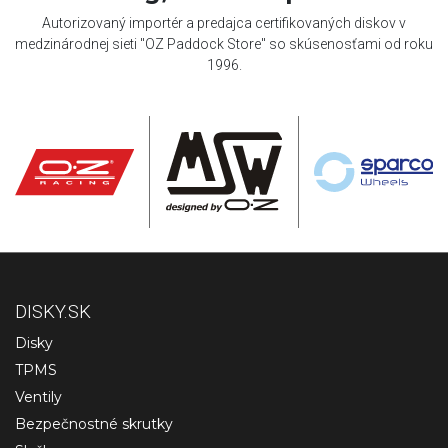
Autorizovaný importér a predajca certifikovaných diskov v
medzinárodnej sieti "OZ Paddock Store" so skúsenosťami od roku
1996.
DISKY.SK
Disky
TPMS
Ventily
Bezpečnostné skrutky