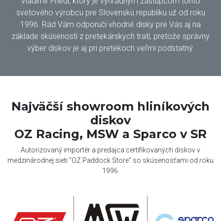
Vladimír Friedl, ktorý je výhradným zástupcom tohto
svetového výrobcu pre Slovenskú republiku už od roku
1996. Rád Vám odporučí vhodné disky pre Vás aj na
základe skúseností z pretekárskych tratí, pretože správny
výber diskov je aj pri pretekoch veľmi podstatný.
Najväčší showroom hliníkových
diskov
OZ Racing, MSW a Sparco v SR
Autorizovaný importér a predajca certifikovaných diskov v
medzinárodnej sieti "OZ Paddock Store" so skúsenosťami od roku
1996.