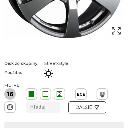
Disk zo skupiny:
Street-Style
Použitie:
FILTRE:
16
2
ECE
ĎALŠIE