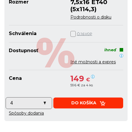
7,5x16 ET40
Rozmer
(5x114,3)
Podrobnosti o disku
Schválenia
Čl.1.6.VOP
ihneď
Dostupnosť
Iné možnosti a expres
149
Cena
€
596 € za 4 ks
DO KOŠÍKA
Spôsoby dodania