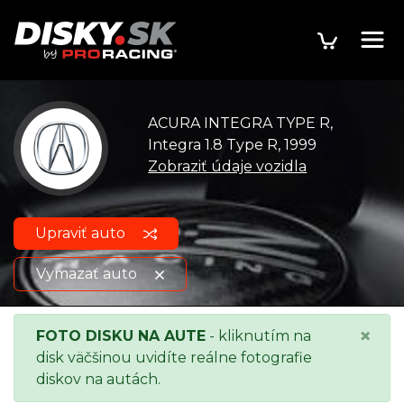
ACURA INTEGRA TYPE R,
Integra 1.8 Type R, 1999
Zobraziť údaje vozidla
Upraviť auto
Vymazať auto
ACURA INTEGRA TYPE R,
Zobraziť údaje
×
FOTO DISKU NA AUTE
- kliknutím na
Integra 1.8 Type R, 1999
o vozidle
disk väčšinou uvidíte reálne fotografie
diskov na autách.