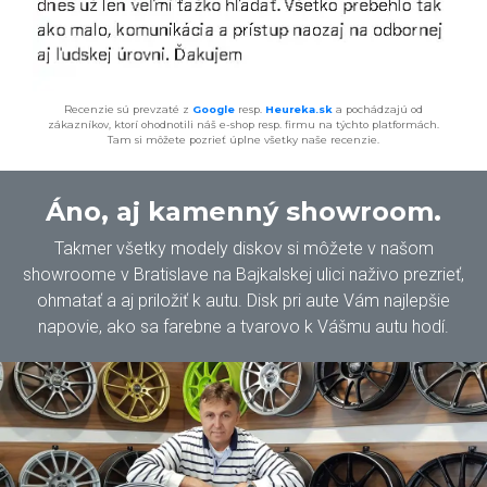
Recenzie sú prevzaté z
Google
resp.
Heureka.sk
a pochádzajú od
zákazníkov, ktorí ohodnotili náš e-shop resp. firmu na týchto platformách.
Tam si môžete pozrieť úplne všetky naše recenzie.
Áno, aj kamenný showroom.
Takmer všetky modely diskov si môžete v našom
showroome v Bratislave na Bajkalskej ulici naživo prezrieť,
ohmatať a aj priložiť k autu. Disk pri aute Vám najlepšie
napovie, ako sa farebne a tvarovo k Vášmu autu hodí.