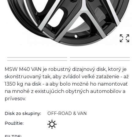
MSW M40 VAN je robustný dizajnový disk, ktorý je
skonštruovaný tak, aby zvládol veľké zaťaženie - až
1350 kg na disk - a aby bolo možné ho namontovať
na mnohé z existujúcich obytných automobilov a
prívesov.
Disk zo skupiny:
OFF-ROAD & VAN
Použitie:
FILTRE: