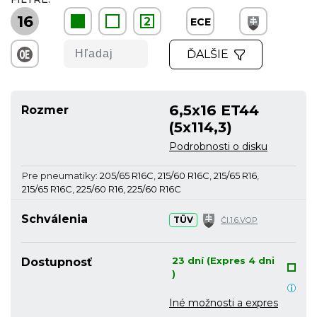
16
2
ECE
ĎALŠIE
6,5x16 ET44
Rozmer
(5x114,3)
Podrobnosti o disku
Pre pneumatiky:
205/65 R16C
,
215/60 R16C
,
215/65 R16
,
215/65 R16C
,
225/60 R16
,
225/60 R16C
Schválenia
TÜV
Čl.1.6.VOP
23 dní (Expres 4 dni
Dostupnosť
)
Iné možnosti a expres