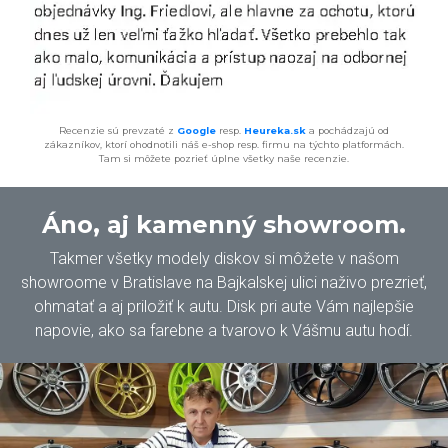
Recenzie sú prevzaté z
Google
resp.
Heureka.sk
a pochádzajú od
zákazníkov, ktorí ohodnotili náš e-shop resp. firmu na týchto platformách.
Tam si môžete pozrieť úplne všetky naše recenzie.
Áno, aj kamenný showroom.
Takmer všetky modely diskov si môžete v našom
showroome v Bratislave na Bajkalskej ulici naživo prezrieť,
ohmatať a aj priložiť k autu. Disk pri aute Vám najlepšie
napovie, ako sa farebne a tvarovo k Vášmu autu hodí.