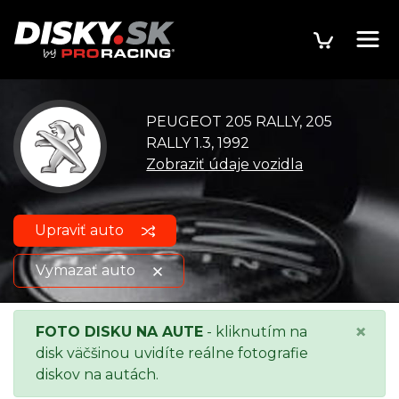
PEUGEOT 205 RALLY, 205
RALLY 1.3, 1992
Zobraziť údaje vozidla
Upraviť auto
Vymazať auto
PEUGEOT 205 RALLY, 205
Zobraziť údaje o
×
FOTO DISKU NA AUTE
- kliknutím na
RALLY 1.3, 1992
vozidle
disk väčšinou uvidíte reálne fotografie
diskov na autách.