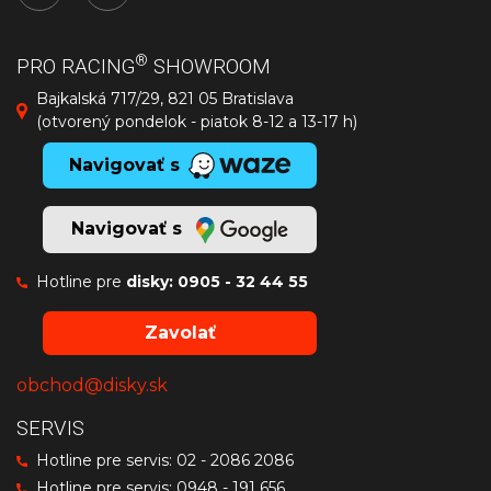
®
PRO RACING
SHOWROOM
Bajkalská 717/29, 821 05 Bratislava
(otvorený pondelok - piatok 8-12 a 13-17 h)
Navigovať s
Navigovať s
Hotline pre
disky:
0905 - 32 44 55
Zavolať
obchod@disky.sk
SERVIS
Hotline pre servis:
02 - 2086 2086
Hotline pre servis:
0948 - 191 656