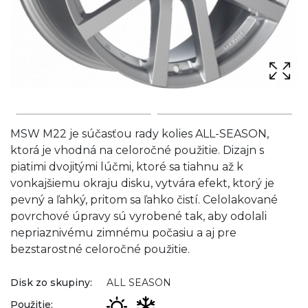
MSW M22 je súčasťou rady kolies ALL-SEASON,
ktorá je vhodná na celoročné použitie. Dizajn s
piatimi dvojitými lúčmi, ktoré sa tiahnu až k
vonkajšiemu okraju disku, vytvára efekt, ktorý je
pevný a ľahký, pritom sa ľahko čistí. Celolakované
povrchové úpravy sú vyrobené tak, aby odolali
nepriaznivému zimnému počasiu a aj pre
bezstarostné celoročné použitie.
Disk zo skupiny:
ALL SEASON
Použitie: