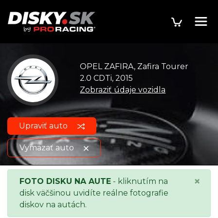
OPEL ZAFIRA, Zafira Tourer
2.0 CDTi, 2015
Zobraziť údaje vozidla
Upraviť auto
Vymazať auto
OPEL ZAFIRA, Zafira Tourer
Zobraziť údaje o
×
FOTO DISKU NA AUTE
- kliknutím na
2.0 CDTi, 2015
vozidle
disk väčšinou uvidíte reálne fotografie
diskov na autách.