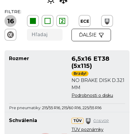
FILTRE:
16
2
ECE
ĎALŠIE
6,5x16 ET38
Rozmer
(5x115)
Brzdy!
NO BRAKE DISK D.321
MM
Podrobnosti o disku
Pre pneumatiky:
215/55 R16
,
215/60 R16
,
225/55 R16
Schválenia
TÜV
Čl.1.6.VOP
TÜV poznámky