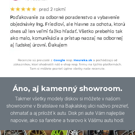
Recenzie sú prevzaté z
Google
resp.
Heureka.sk
a pochádzajú od
zákazníkov, ktorí ohodnotili náš e-shop resp. firmu na týchto platformách.
Tam si môžete pozrieť úplne všetky naše recenzie.
Áno, aj kamenný showroom.
Takmer všetky modely diskov si môžete v našom
showroome v Bratislave na Bajkalskej ulici naživo prezrieť,
ohmatať a aj priložiť k autu. Disk pri aute Vám najlepšie
napovie, ako sa farebne a tvarovo k Vášmu autu hodí.