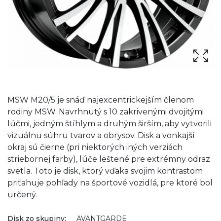
MSW M20/5 je snáď najexcentrickejším členom
rodiny MSW. Navrhnutý s 10 zakrivenými dvojitými
lúčmi, jedným štíhlym a druhým širším, aby vytvorili
vizuálnu súhru tvarov a obrysov. Disk a vonkajší
okraj sú čierne (pri niektorých iných verziách
striebornej farby), lúče leštené pre extrémny odraz
svetla. Toto je disk, ktorý vďaka svojim kontrastom
priťahuje pohľady na športové vozidlá, pre ktoré bol
určený.
Disk zo skupiny:
AVANTGARDE