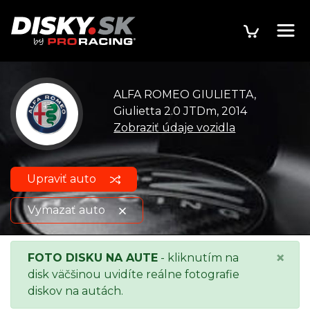
ALFA ROMEO GIULIETTA,
Giulietta 2.0 JTDm, 2014
Zobraziť údaje vozidla
Upraviť auto
Vymazať auto
ALFA ROMEO GIULIETTA,
Zobraziť údaje
×
FOTO DISKU NA AUTE
- kliknutím na
Giulietta 2.0 JTDm, 2014
o vozidle
disk väčšinou uvidíte reálne fotografie
diskov na autách.