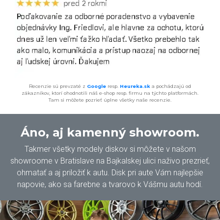
Recenzie sú prevzaté z
Google
resp.
Heureka.sk
a pochádzajú od
zákazníkov, ktorí ohodnotili náš e-shop resp. firmu na týchto platformách.
Tam si môžete pozrieť úplne všetky naše recenzie.
Áno, aj kamenný showroom.
Takmer všetky modely diskov si môžete v našom
showroome v Bratislave na Bajkalskej ulici naživo prezrieť,
ohmatať a aj priložiť k autu. Disk pri aute Vám najlepšie
napovie, ako sa farebne a tvarovo k Vášmu autu hodí.